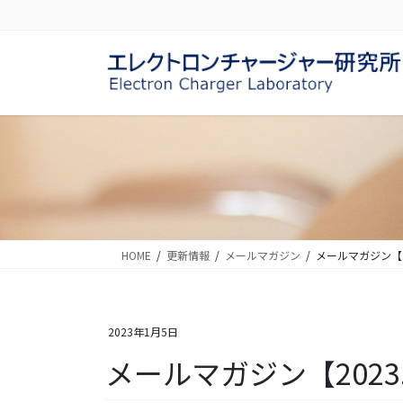
コ
ナ
ン
ビ
テ
ゲ
ン
ー
ツ
シ
に
ョ
移
ン
動
に
移
動
HOME
更新情報
メールマガジン
メールマガジン【20
2023年1月5日
メールマガジン【2023.