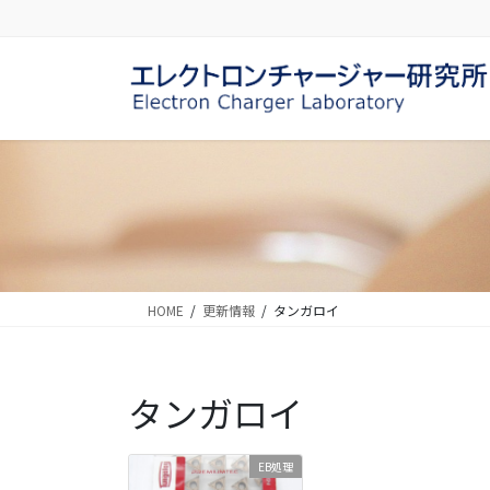
コ
ナ
ン
ビ
テ
ゲ
ン
ー
ツ
シ
に
ョ
移
ン
動
に
移
動
HOME
更新情報
タンガロイ
タンガロイ
EB処理